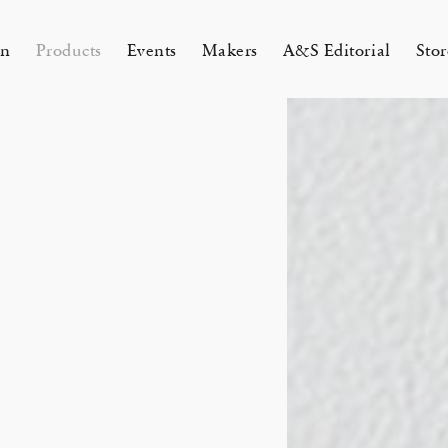
on
Products
Events
Makers
A&S Editorial
Stor
AMAKURA
KYOTO
&S Zaimokuza Kamakura
A&S Kyoto
ND FLOOR
&SHOP Kyoto
HIN / Arts & Science, Nijodo
A&S Aneyakoji Kyoto
CORNER
の本 『Poetry Is Growing in
ariko tsuchiyama トランクショー
お香〈HIN〉誕生
Eichenlaub セミカスタムオーダ
Apr 17, 26
 5, 26
26 Summer Unisex Collection
2026 Spring Women’s Collectio
ur Garden』
カスタムオーダー会
会 2026
One day - 2026 Spring
 ARTS&SCIENCE - Marie Iitoyo
All
All
All