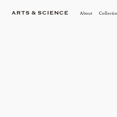
About
Collecti
TOKYO
K
A&S Aoyama
A
A&S Marunouchi
2
&SHOP Aoyama
OVER THE COUNTER
A&S Daikanyama
A&S Home Collection – Stretch
1冊
m
Jun 12, 26
Jun
HIN / Arts & Science, Aoyama
SUPPER CLUB No.035 「Wine
2026 Summer Women’s Collection
20
Innerwear
O
&
One day - 2026 Summer
My
Event by Takashi Takebayashi」
DOWN THE STAIRS