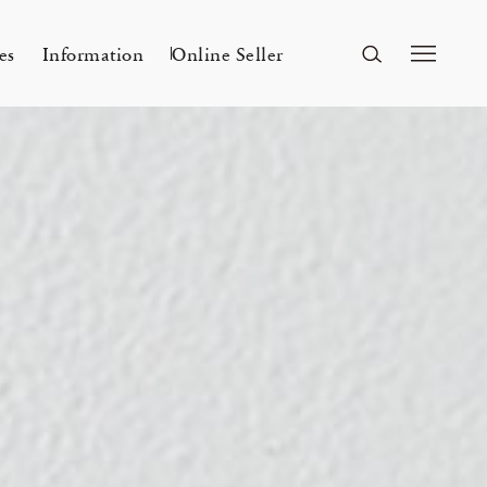
es
Information
Online Seller
FUKUOKA
A&S Fukuoka
ri Kyoto
Mar 24, 26
ー
A&S 2026SS – 手捺染
KITAWORKS Exhibition vol.4
Flowers
n
2026 Spring Unisex Collection