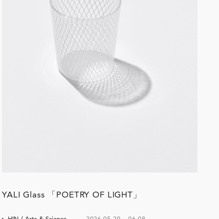
YALI Glass 「POETRY OF LIGHT」
HIN / Arts & Science,
2026.05.29
–
06.08