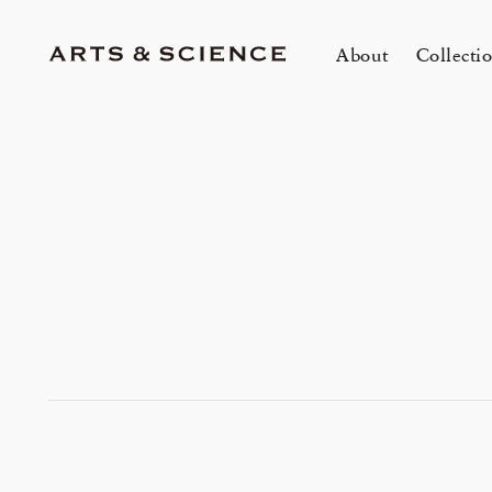
About
Collecti
TOKYO
K
A&S Aoyama
A
A&S Marunouchi
2
&SHOP Aoyama
OVER THE COUNTER
A&S Daikanyama
A&S Home Collection – Stretch
mariko tsuchiyama トランクショー
1冊
E
Jun 12, 26
Jun
HIN / Arts & Science, Aoyama
2026 Summer Women’s Collection
20
Innerwear
&カスタムオーダー会
O
会
One day - 2026 Summer
My
DOWN THE STAIRS