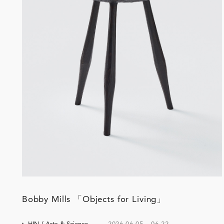
Bobby Mills 「Objects for Living」
HIN / Arts & Science,
2026.06.05
–
06.22