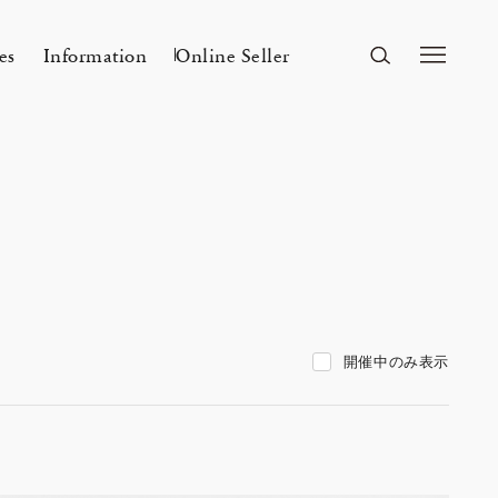
es
Information
Online Seller
FUKUOKA
A&S Fukuoka
ri Kyoto
開催中のみ表示
Mar 24, 26
A&S 2026SS – 手捺染
r a s a i 「カディとカンサ ― ひとつ
Flowers
n
2026 Spring Unisex Collection
の気配」