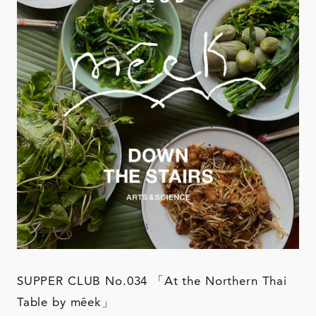
SUPPER CLUB No.034 「At the Northern Thai
Table by mêek」