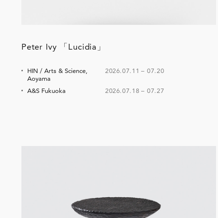
Peter Ivy 「Lucidia」
HIN / Arts & Science,
2026.07.11
–
07.20
Aoyama
A&S Fukuoka
2026.07.18
–
07.27