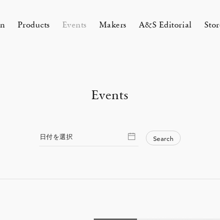
on
Products
Events
Makers
A&S Editorial
Stor
AMAKURA
KYOTO
Events
&S Zaimokuza Kamakura
A&S Kyoto
ND FLOOR
&SHOP Kyoto
HIN / Arts & Science, Nijodo
A&S Aneyakoji Kyoto
CORNER
の本 『Poetry Is Growing in
ichenlaub セミカスタムオーダー
お香〈HIN〉誕生
KITAWORKS Exhibition vol.4
Apr 17, 26
 5, 26
26 Summer Unisex Collection
2026 Spring Women’s Collectio
ur Garden』
 2026
One day - 2026 Spring
 ARTS&SCIENCE - Marie Iitoyo
All
All
All
All