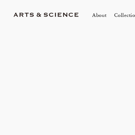
About
Collecti
TOKYO
K
A&S Aoyama
A
A&S Marunouchi
2
&SHOP Aoyama
OVER THE COUNTER
A&S Daikanyama
A&S Home Collection – Stretch
1冊
m
Jun 12, 26
Jun
HIN / Arts & Science, Aoyama
SUPPER CLUB No.035 「Wine
2026 Summer Women’s Collection
20
Innerwear
O
&
One day - 2026 Summer
My
Event by Takashi Takebayashi」
DOWN THE STAIRS