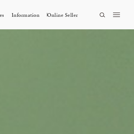
es
Information
Online Seller
FUKUOKA
A&S Fukuoka
ri Kyoto
Mar 24, 26
ー
A&S 2026SS – 手捺染
KITAWORKS Exhibition vol.4
Flowers
n
2026 Spring Unisex Collection