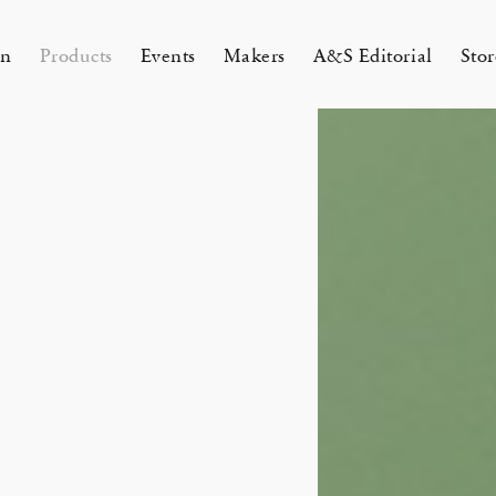
on
Products
Events
Makers
A&S Editorial
Stor
AMAKURA
KYOTO
&S Zaimokuza Kamakura
A&S Kyoto
ND FLOOR
&SHOP Kyoto
HIN / Arts & Science, Nijodo
A&S Aneyakoji Kyoto
CORNER
の本 『Poetry Is Growing in
ariko tsuchiyama トランクショー
お香〈HIN〉誕生
Eichenlaub セミカスタムオーダ
Apr 17, 26
 5, 26
26 Summer Unisex Collection
2026 Spring Women’s Collectio
ur Garden』
カスタムオーダー会
会 2026
One day - 2026 Spring
 ARTS&SCIENCE - Marie Iitoyo
All
All
All