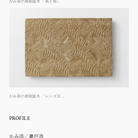
かみ添の唐紙版木 「鳥と柿」
かみ添の唐紙版木 「レンズ豆 」
PROFILE
かみ添／嘉戸浩