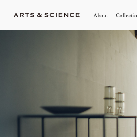
About
Collecti
TOKYO
K
A&S Aoyama
A
A&S Marunouchi
2
&SHOP Aoyama
OVER THE COUNTER
A&S Daikanyama
A&S Home Collection – Stretch
mariko tsuchiyama トランクショー
1冊
E
Jun 12, 26
Jun
HIN / Arts & Science, Aoyama
2026 Summer Women’s Collection
20
Innerwear
&カスタムオーダー会
O
会
One day - 2026 Summer
My
DOWN THE STAIRS