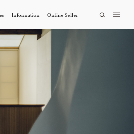
es
Information
Online Seller
FUKUOKA
A&S Fukuoka
ri Kyoto
Mar 24, 26
A&S 2026SS – 手捺染
r a s a i 「カディとカンサ ― ひとつ
Flowers
n
2026 Spring Unisex Collection
の気配」