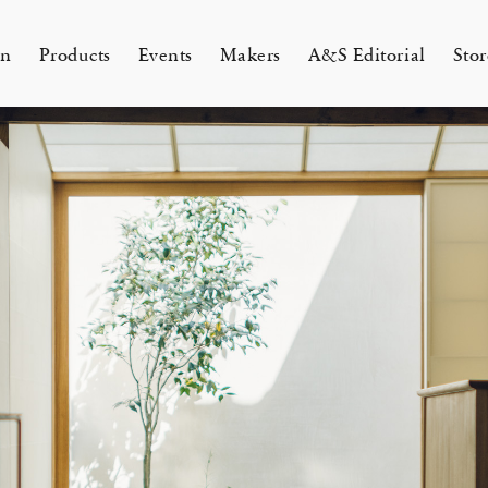
on
Products
Events
Makers
A&S Editorial
Stor
AMAKURA
KYOTO
&S Zaimokuza Kamakura
A&S Kyoto
ND FLOOR
&SHOP Kyoto
HIN / Arts & Science, Nijodo
A&S Aneyakoji Kyoto
CORNER
の本 『Poetry Is Growing in
ichenlaub セミカスタムオーダー
お香〈HIN〉誕生
KITAWORKS Exhibition vol.4
Apr 17, 26
 5, 26
26 Summer Unisex Collection
2026 Spring Women’s Collectio
ur Garden』
 2026
One day - 2026 Spring
 ARTS&SCIENCE - Marie Iitoyo
All
All
All
All