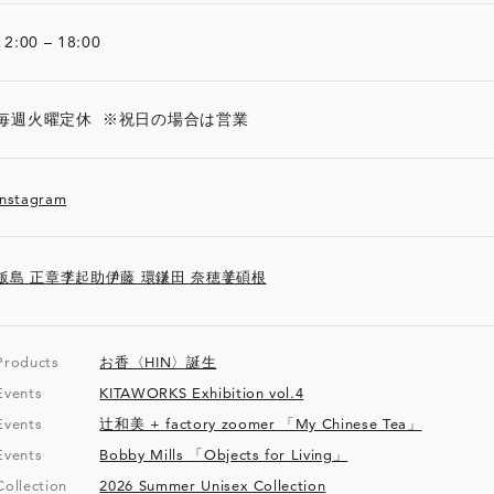
12:00 – 18:00
毎週火曜定休 ※祝日の場合は営業
Instagram
飯島 正章
李起助
伊藤 環
鎌田 奈穂
姜碩根
Products
お香〈HIN〉誕生
Events
KITAWORKS Exhibition vol.4
Events
辻和美 + factory zoomer 「My Chinese Tea」
Events
Bobby Mills 「Objects for Living」
Collection
2026 Summer Unisex Collection