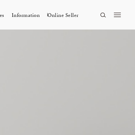
es
Information
Online Seller
FUKUOKA
A&S Fukuoka
ri Kyoto
Mar 24, 26
A&S 2026SS – 手捺染
r a s a i 「カディとカンサ ― ひとつ
Flowers
n
2026 Spring Unisex Collection
の気配」