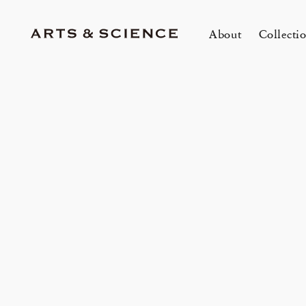
About
Collecti
TOKYO
K
A&S Aoyama
A
A&S Marunouchi
2
&SHOP Aoyama
OVER THE COUNTER
A&S Daikanyama
A&S Home Collection – Stretch
mariko tsuchiyama トランクショー
1冊
E
Jun 12, 26
Jun
HIN / Arts & Science, Aoyama
2026 Summer Women’s Collection
20
Innerwear
&カスタムオーダー会
O
会
One day - 2026 Summer
My
DOWN THE STAIRS