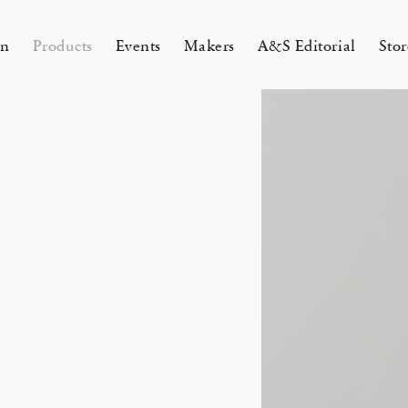
on
Products
Events
Makers
A&S Editorial
Stor
AMAKURA
KYOTO
&S Zaimokuza Kamakura
A&S Kyoto
ND FLOOR
&SHOP Kyoto
HIN / Arts & Science, Nijodo
A&S Aneyakoji Kyoto
CORNER
の本 『Poetry Is Growing in
ichenlaub セミカスタムオーダー
お香〈HIN〉誕生
KITAWORKS Exhibition vol.4
Apr 17, 26
 5, 26
26 Summer Unisex Collection
2026 Spring Women’s Collectio
ur Garden』
 2026
One day - 2026 Spring
 ARTS&SCIENCE - Marie Iitoyo
All
All
All
All