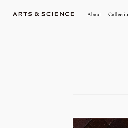
About
Collecti
TOKYO
K
A&S Aoyama
A
A&S Marunouchi
2
&SHOP Aoyama
OVER THE COUNTER
A&S Daikanyama
A&S Home Collection – Stretch
1冊
m
Jun 12, 26
Jun
HIN / Arts & Science, Aoyama
SUPPER CLUB No.035 「Wine
2026 Summer Women’s Collection
20
Innerwear
O
&
One day - 2026 Summer
My
Event by Takashi Takebayashi」
DOWN THE STAIRS