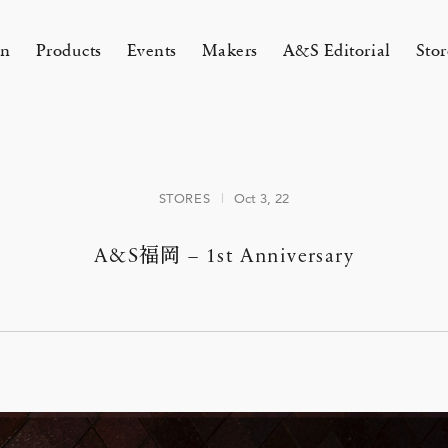
on
Products
Events
Makers
A&S Editorial
Stor
AMAKURA
KYOTO
&S Zaimokuza Kamakura
A&S Kyoto
STORES
Oct 3, 22
ND FLOOR
&SHOP Kyoto
HIN / Arts & Science, Nijodo
A&S福岡 – 1st Anniversary
A&S Aneyakoji Kyoto
CORNER
の本 『Poetry Is Growing in
ariko tsuchiyama トランクショー
お香〈HIN〉誕生
Eichenlaub セミカスタムオーダ
Apr 17, 26
 5, 26
26 Summer Unisex Collection
2026 Spring Women’s Collectio
ur Garden』
カスタムオーダー会
会 2026
One day - 2026 Spring
 ARTS&SCIENCE - Marie Iitoyo
All
All
All