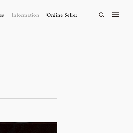
es
Information
Online Seller
FUKUOKA
A&S Fukuoka
ri Kyoto
Mar 24, 26
ー
A&S 2026SS – 手捺染
KITAWORKS Exhibition vol.4
Flowers
n
2026 Spring Unisex Collection