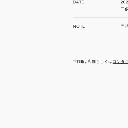
DATE
20
二俣
NOTE
同
詳細は店舗もしくは
コンタ