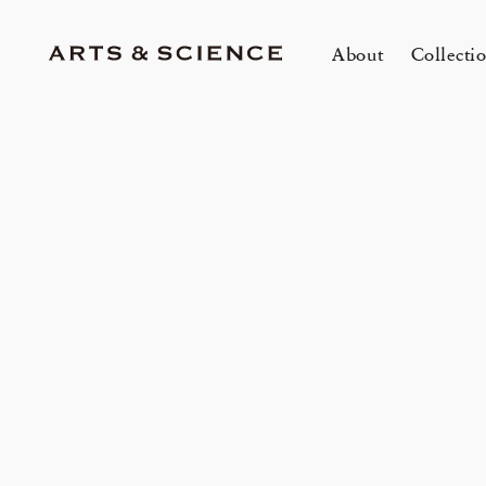
About
Collecti
TOKYO
K
A&S Aoyama
A
A&S Marunouchi
2
&SHOP Aoyama
OVER THE COUNTER
A&S Daikanyama
A&S Home Collection – Stretch
1冊
m
Jun 12, 26
Jun
HIN / Arts & Science, Aoyama
SUPPER CLUB No.035 「Wine
2026 Summer Women’s Collection
20
Innerwear
O
&
One day - 2026 Summer
My
Event by Takashi Takebayashi」
DOWN THE STAIRS