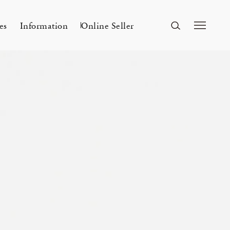
es
Information
Online Seller
FUKUOKA
A&S Fukuoka
ri Kyoto
Mar 24, 26
ー
A&S 2026SS – 手捺染
KITAWORKS Exhibition vol.4
Flowers
n
2026 Spring Unisex Collection