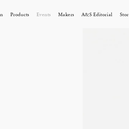
on
Products
Events
Makers
A&S Editorial
Stor
AMAKURA
KYOTO
&S Zaimokuza Kamakura
A&S Kyoto
ND FLOOR
&SHOP Kyoto
HIN / Arts & Science, Nijodo
A&S Aneyakoji Kyoto
CORNER
の本 『Poetry Is Growing in
ariko tsuchiyama トランクショー
お香〈HIN〉誕生
Eichenlaub セミカスタムオーダ
Apr 17, 26
 5, 26
26 Summer Unisex Collection
2026 Spring Women’s Collectio
ur Garden』
カスタムオーダー会
会 2026
One day - 2026 Spring
 ARTS&SCIENCE - Marie Iitoyo
All
All
All