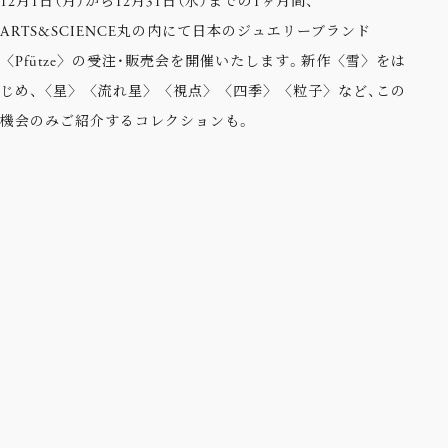
12月1日（月）から12月31日（水）までの1ヶ月間、
ARTS&SCIENCE丸の内にて日本のジュエリーブランド
〈Pfütze〉の受注・販売会を開催いたします。新作〈雪〉をは
じめ、〈星〉〈流れ星〉〈視点〉〈四季〉〈粒子〉など、この
機会のみご紹介するコレクションも。