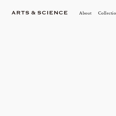
About
Collecti
TOKYO
K
A&S Aoyama
A
A&S Marunouchi
2
&SHOP Aoyama
OVER THE COUNTER
A&S Daikanyama
A&S Home Collection – Stretch
1冊
m
Jun 12, 26
Jun
HIN / Arts & Science, Aoyama
SUPPER CLUB No.035 「Wine
2026 Summer Women’s Collection
20
Innerwear
O
&
One day - 2026 Summer
My
Event by Takashi Takebayashi」
DOWN THE STAIRS