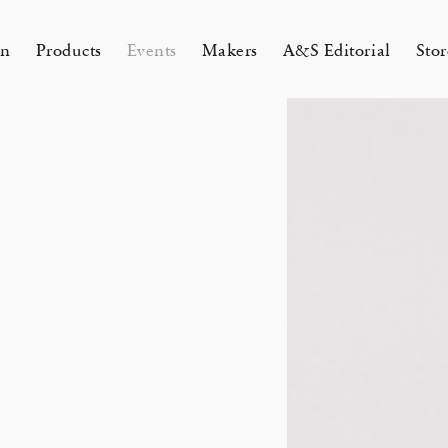
on
Products
Events
Makers
A&S Editorial
Stor
AMAKURA
KYOTO
&S Zaimokuza Kamakura
A&S Kyoto
ND FLOOR
&SHOP Kyoto
HIN / Arts & Science, Nijodo
A&S Aneyakoji Kyoto
CORNER
の本 『Poetry Is Growing in
ariko tsuchiyama トランクショー
お香〈HIN〉誕生
Eichenlaub セミカスタムオーダ
Apr 17, 26
 5, 26
26 Summer Unisex Collection
2026 Spring Women’s Collectio
ur Garden』
カスタムオーダー会
会 2026
One day - 2026 Spring
 ARTS&SCIENCE - Marie Iitoyo
All
All
All