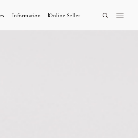
es
Information
Online Seller
FUKUOKA
A&S Fukuoka
ri Kyoto
Mar 24, 26
ー
A&S 2026SS – 手捺染
KITAWORKS Exhibition vol.4
Flowers
n
2026 Spring Unisex Collection