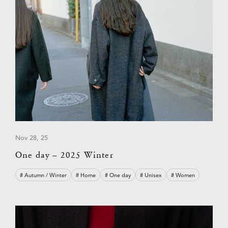
Nov 28, 25
One day – 2025 Winter
# Autumn / Winter
# Home
# One day
# Unisex
# Women